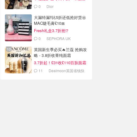
蜜£33
0
Dior
大漏特漏‼️比5折还低抢好货㊙️
MAC睫毛膏£10🎀
Fresh礼盒3.7折抢⁉️
0
SEPHORA UK
英国新生季必买🔥兰蔻 抢购攻
略 - 3.8折收菁纯面霜
3.7折起！£31收£110百肽面霜
套装
11
Dealmoon英国省钱快
报