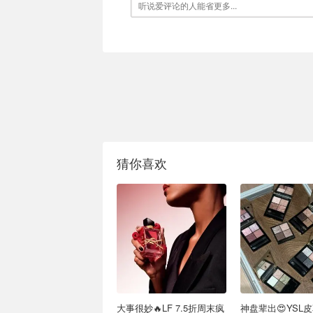
猜你喜欢
大事很妙🔥LF 7.5折周末疯
神盘辈出😍YSL