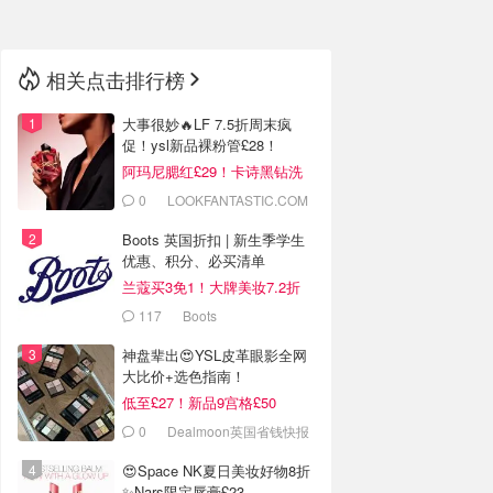
相关点击排行榜
大事很妙🔥LF 7.5折周末疯
促！ysl新品裸粉管£28！
阿玛尼腮红£29！卡诗黑钻洗
发水£25！
0
LOOKFANTASTIC.COM
Boots 英国折扣 | 新生季学生
优惠、积分、必买清单
兰蔻买3免1！大牌美妆7.2折
117
Boots
神盘辈出😍YSL皮革眼影全网
大比价+选色指南！
低至£27！新品9宫格£50
0
Dealmoon英国省钱快报
😍Space NK夏日美妆好物8折
✨Nars限定唇膏£23