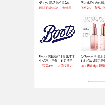
促！ysl新品裸粉管£28！
网大比价+选色指
阿玛尼腮红£29！卡诗黑钻洗发水£25！
低至£27！新品9宫
Boots 英国折扣 | 新生季学
😍Space NK夏
生优惠、积分、必买清单
8折✨Nars限定唇膏
兰蔻买3免1！大牌美妆7.2折