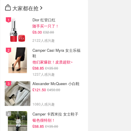
大家都在抢
Dior 红管口红
随手买一只了！
£6.00
£32.00
2122人感兴趣
Camper Casi Myra 女士乐福
鞋
他们家爆款！皮质超软~
£68.85
£135.00
1237人感兴趣
Alexander McQueen 小白鞋
£121.50
£450.00
1080人感兴趣
Camper 卡西米拉 女士鞋子
银色很特别！
£68.85
£135.00