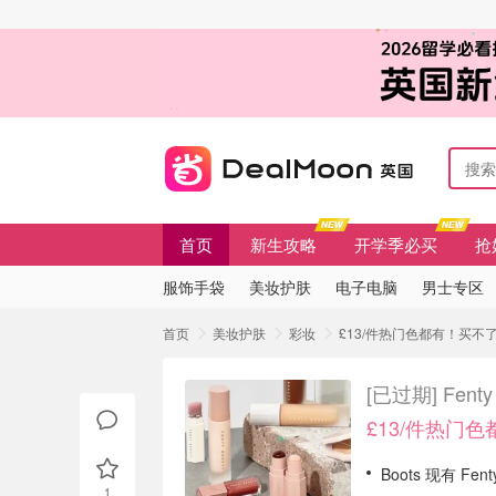
首页
新生攻略
开学季必买
抢
服饰手袋
美妆护肤
电子电脑
男士专区
首页
美妆护肤
彩妆
£13/件热门色都有！买不了吃亏
[已过期]
Fent
£13/件热门
Boots 现有 Fe
1