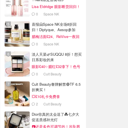
Lisa Eldridge 眼影断货回归！
£40抢！
0
Space NK
喜报🤗Space NK全场8折回
归！Diptyque、Aesop参加
腊梅洁面£24、RéVive一夜回
春油有货
0
Space NK
淡人天菜🌿SUQQU 8折！想买
日系彩妆的来
眼影£40✨腮红£32拿下！色号
超全！
0
Cult Beauty
Cult Beauty奢牌解禁🔴TF 6.5
折爽买！
💥£10礼卡免费拿
2
Cult Beauty
Dior你真的太会送了💑七夕大
促送质感补光灯
📷还是多色可调节的！吊坠唇