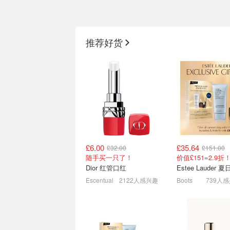
大漏特漏‼️比5折还低抢好货
美翻天💖Tom Ford
㊙️MAC睫毛膏£10🎀
日限定8折👑直接
推荐好货
Fresh礼盒3.7折抢⁉️
£6.00
£35.64
£32.00
£151.00
英国新生季必买🔥兰蔻 抢
这波被Prada一
随手买一只了！
购攻略 - 3.8折收菁纯面霜
控了🌹8.5折入手
Dior 红管口红
3.7折起！£31收£110百肽面霜套装
Escentual
2122人感兴趣
Boots
739人