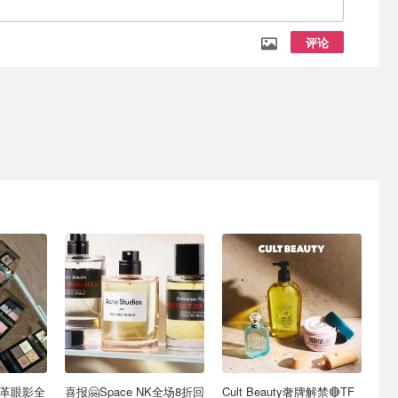
评论
皮革眼影全
喜报🤗Space NK全场8折回
Cult Beauty奢牌解禁🔴TF