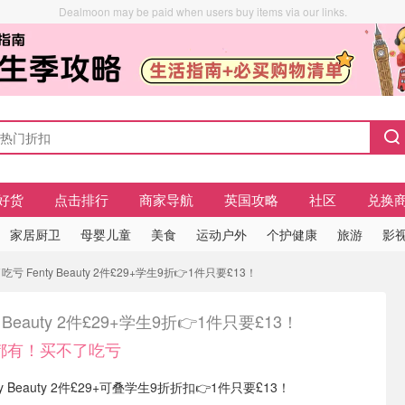
Dealmoon may be paid when users buy items via our links.
好货
点击排行
商家导航
英国攻略
社区
兑换
家居厨卫
母婴儿童
美食
运动户外
个护健康
旅游
影视
 Fenty Beauty 2件£29+学生9折👉1件只要£13！
y Beauty 2件£29+学生9折👉1件只要£13！
色都有！买不了吃亏
nty Beauty 2件£29+可叠学生9折折扣👉1件只要£13！