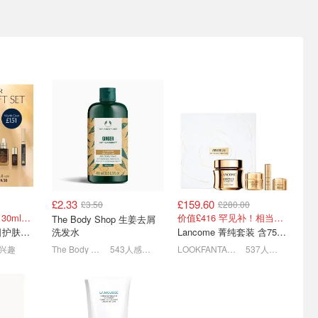
 2026假
随时截止！Sisley 4.2折起
嫩门天菜！彩妆低至5折解
给到夯
💄阿玛尼粉底仅£11/原
锁🔒香奶奶粉底£38、新品
£33！
唇蜜8折！
老钱风的味道💎£59收白金限定眼影、封面腮红£32
新款银管唇膏只要£19！
别处难找✨Nars遮瑕£21、Rare Beauty腮红£14！
£2.33
£159.60
£3.50
£280.00
点多用膏硬
阿玛尼红管大PK🔥热门唇
疑似标错价❓£27收封面
价值£151=2.9折！30ml小棕瓶1件回本
价值£416 罕见补！相当于30ml面霜价收整套
The Body Shop 生姜去屑
！
釉低至£15！速来选色！
Chloe包、fresh链条包£13
Estee Lauder 夏日护肤彩妆礼盒
洗发水
Lancome 菁纯套装 含75ml面霜+5ml精华+5ml眼霜
一盘搞定全脸！买就送唇膏✨
水光唇釉货很全！限时折上折⏰
捡漏侠速买！
感兴趣
The Body Shop
543人感兴趣
LOOKFANTASTIC.COM
537人感兴趣