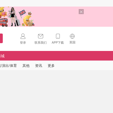
英国
登录
联系我们
APP下载
🇺🇸
美国
商城
🇨🇳
中国
/演出/体育
其他
资讯
更多
🇨🇦
加拿大
扫码下载 App
🇬🇧
英国
Download on the
App Store
🇩🇪
德国
Download the
Android App
🇫🇷
法国