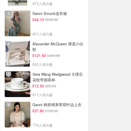
872人感兴趣
Ganni Smock连衣裙
£44.10
£245.00
857人感兴趣
Alexander McQueen 厚底小白
鞋
£121.50
£450.00
855人感兴趣
Vera Wang Wedgwood 大理石
花纹帝国茶杯
£12.50
£25.00
817人感兴趣
Ganni 棉府绸系带荷叶边上衣
£37.80
£135.00
779人感兴趣