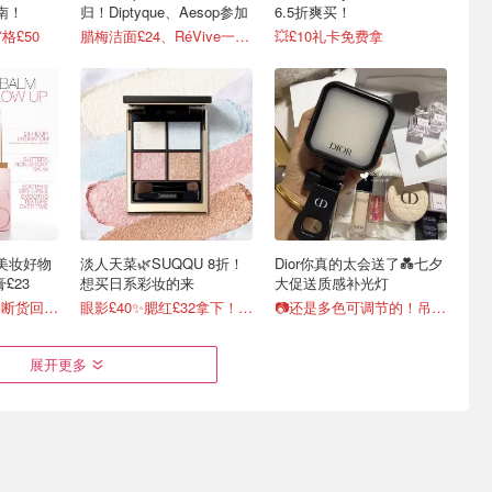
南！
归！Diptyque、Aesop参加
6.5折爽买！
格£50
腊梅洁面£24、RéVive一夜回春油有货
💥£10礼卡免费拿
日美妆好物
淡人天菜🌿SUQQU 8折！
Dior你真的太会送了💑七夕
£23
想买日系彩妆的来
大促送质感补光灯
Lisa Eldridge 眼影断货回归！£40抢！
眼影£40✨腮红£32拿下！色号超全！
📷还是多色可调节的！吊坠唇蜜£33
展开更多