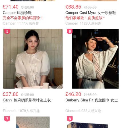
£71.40
£68.85
£120.00
£135.00
Camper 玛丽珍鞋
Camper Casi Myra 女士乐福鞋
完全不会累脚的玛丽珍！
他们家爆款！皮质超软~
Camper
1177人感兴趣
Camper
1128人感兴趣
5
6
£37.80
£46.20
£135.00
£165.00
Ganni 棉府绸系带荷叶边上衣
Burberry Slim Fit 真丝围巾 女士
Flannels
1079人感兴趣
Glamood
938人感兴趣
7
8