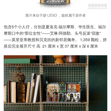
图片来自于@ LEGO ，版权属于原作者
包含5个小人仔，分别是夏洛克·福尔摩斯、华生医生、福尔
摩斯口中的“那位女性”——艾琳·阿德勒、头号反派“宿敌”
——莫里亚蒂教授和贝克街的新邻居佩奇。 1,359 颗粒，拼
搭后完全展开尺寸 高 21 厘米 x 宽 37 厘米 x 深 6 厘米