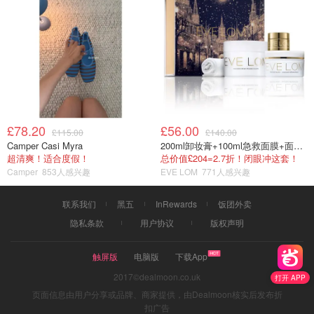
£78.20
£56.00
£115.00
£140.00
Camper Casi Myra
200ml卸妆膏+100ml急救面膜+面霜+洁颜布
超清爽！适合度假！
总价值£204=2.7折！闭眼冲这套！
Camper
853人感兴趣
EVE LOM
771人感兴趣
联系我们
黑五
InRewards
饭团外卖
隐私条款
用户协议
版权声明
触屏版
电脑版
下载App
2017©dealmoon.co.uk
打开 APP
页面信息由用户分享或品牌、商家提供，由Dealmoon核实后发布折
扣广告