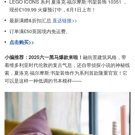
LEGO ICONS 系列 夏洛克·福尔摩斯:书架装饰 10351 ，
现价£109.99 火爆预订中，6月1日上市！
最新满赠&折扣汇总
直达链接>>
订单满£50英国境内免运费。
点击购买>>
小编推荐：2025六一黑马爆款来啦！
融街景建筑风格，带
着维多利亚时代伦敦的复古气息，还自带侦探小说的神秘线
索，夏洛克·福尔摩斯:书架装饰作为系列首款隆重官宣！它
可以是这样一种低调的书本模样——