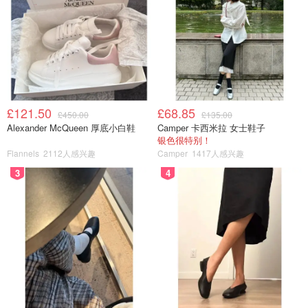
£121.50
£68.85
£450.00
£135.00
Alexander McQueen 厚底小白鞋
Camper 卡西米拉 女士鞋子
银色很特别！
Flannels
2112人感兴趣
Camper
1417人感兴趣
3
4