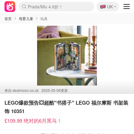
🇬🇧
Prada/Miu 4.8折！
UK
麦卢卡蜂蜜夏促！个位数！
啥？必胜客披萨5折！
首页
母婴儿童
玩具
来自
dealmoon.co.uk
2025-05-06更新
LEGO爆款预告💥超酷"书搭子" LEGO 福尔摩斯 书架装
饰 10351
£109.99 绝对的6月黑马！